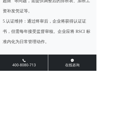
超限” 等问题，需提供调整后的排班表、加班工
资补发凭证等。
5.认证维持：通过终审后，企业将获得认证证
书，但需每年接受监督审核。企业应将 RSCI 标
准内化为日常管理动作。
끅
끁
400-8080-713
在线咨询
八、RSCI审核注意事项
1、审核前：精准筹备，少走弯路