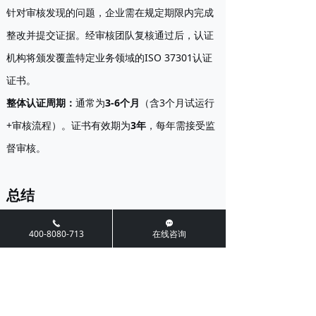
针对审核发现的问题，企业需在规定期限内完成
整改并提交证据。经审核团队复核通过后，认证
机构将颁发覆盖特定业务领域的ISO 37301认证
证书。
整体认证周期
：
通常为
3-6个月
（含3个月试运行
+审核流程）。证书有效期为
3年
，每年需接受监
督审核。
总结
끅
끁
400-8080-713
在线咨询
ISO 37301认证不仅是企业合规管理的“金标准”，
更是赢得客户信任、规避监管处罚、提升国际竞
争力的关键工具。推行ISO 37301合规体系建
设，最终目的是提升企业的整体抗风险能力，而