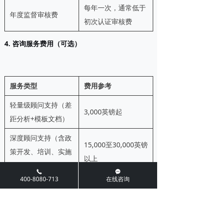
每年一次，通常低于
年度监督审核费
初次认证审核费
4. 咨询服务费用（可选）
服务类型
费用参考
轻量级顾问支持（差
3,000英镑起
距分析+模板文档）
深度顾问支持（含政
15,000至30,000英镑
策开发、培训、实施
以上
辅导）
끅
끁
400-8080-713
在线咨询
省钱提示
：对于已通过ISO 9001或ISO 27001等
管理体系认证的组织，可充分利用现有管理基础