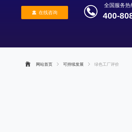
全国服务热
끤
在线咨询
400-80
网站首页
ꁕ
可持续发展
ꁕ
绿色工厂评价