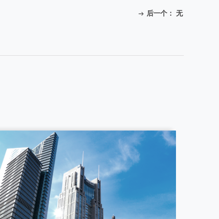
后一个：
无
ꁹ