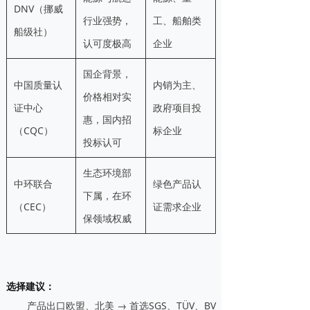
DNV（挪威
行业强势，
工、船舶类
船级社）
认可度极高
企业
国企背景，
中国质量认
内销为主、
价格相对实
证中心
政府项目投
惠，国内招
（CQC）
标企业
投标认可
生态环境部
中环联合
绿色产品认
下属，在环
（CEC）
证需求企业
保领域权威
选择建议
：
产品出口欧盟、北美 → 首选SGS、TÜV、BV