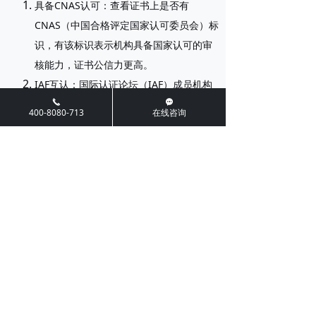
具备CNAS认可
：查看证书上是否有
CNAS（中国合格评定国家认可委员会）标
识，有该标识表示机构具备国家认可的审
核能力，证书公信力更高。
IAF互认
：国际认证论坛（IAF）成员机构
끅
끁
出具的证书可在全球多国互认，对于出口
400-8080-713
在线咨询
产品尤为重要。
能否自行颁发证书？
不能。企业自行计算的碳足迹只能称为“自我声
明”，不属于认证证书，无法用于招投标、出口清
关或客户验厂。必须由具备相应资质的第三方认
证机构审核通过后颁发带认可标识的证书。
十、总结与行动建议