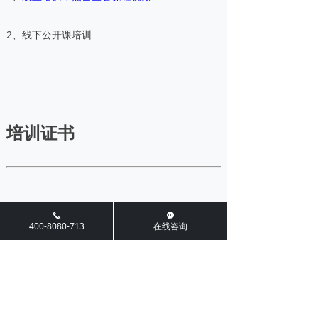
2、线下公开课培训
培训证书
学员成功完成本课程后，可获得培训证书
끅
끁
400-8080-713
在线咨询
前一个：
ISO9001:2015内审员
ꄴ