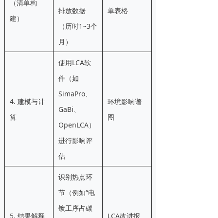
（清单构
排放数据
单表格
建）
（历时1~3个
月）
使用LCA软
件（如
SimaPro、
4. 建模与计
环境影响谱
GaBi、
算
图
OpenLCA）
进行影响评
估
识别热点环
节（例如“电
镀工序占碳
5. 结果解释
LCA改进报