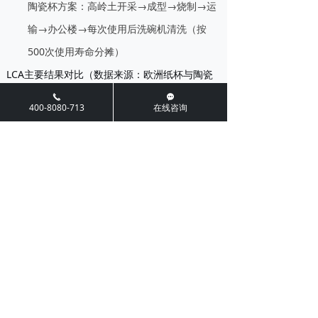
陶瓷杯方案：高岭土开采→成型→烧制→运
输→办公楼→每次使用后洗碗机清洗（按
500次使用寿命分摊）
LCA主要结果对比
（数据来源：欧洲纸杯与陶瓷
杯研究）：
끅
끁
400-8080-713
在线咨询
陶瓷杯（每
环境影响指
一次性纸杯
杯，分摊500
标
（每杯）
次）
全球变暖潜
14（含清洗
势（g CO₂
27
能耗）
eq）
水资源消耗
12
0.8
（L）