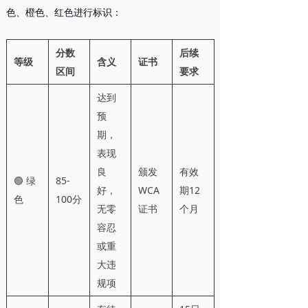
色、橙色、红色进行标识：
分数
后续
等级
含义
证书
区间
要求
达到
预
期，
表现
良
颁发
有效
🟢 绿
85-
好，
WCA
期12
色
100分
无零
证书
个月
容忍
或重
大违
规项