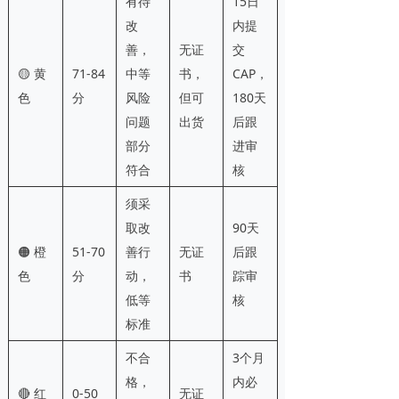
有待
15日
改
内提
善，
无证
交
🟡 黄
71-84
中等
书，
CAP，
色
分
风险
但可
180天
问题
出货
后跟
部分
进审
符合
核
须采
取改
90天
🟠 橙
51-70
善行
无证
后跟
色
分
动，
书
踪审
低等
核
标准
不合
3个月
格，
内必
🔴 红
0-50
无证