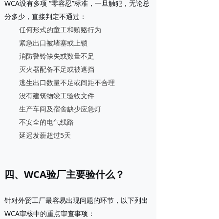
WCA设有多项
“零容忍”标准
，一旦触犯，无论总
分多少，直接判定不通过：
任何形式的
童工
和
贿赂行为
紧急出口被堵塞或上锁
消防警铃缺失或数量不足
灭火器配备不足或被遮挡
逃生出口数量不足或间距不合理
没有建筑物竣工验收文件
生产车间及宿舍缺少应急灯
不安全的电气线路
延迟发薪超过5天
四、WCA验厂主要验什么？
针对外贸工厂最容易出现问题的环节，以下列出
WCA审核中的
重点审查事项
：