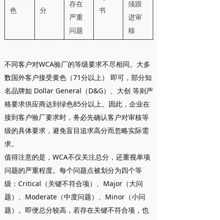
存在
须跟
色
分
书
严重
进审
问题
核
不同客户对WCA验厂的等级要求不尽相同。大多
数国外客户接受
黄色（71分以上）
即可，部分知
名品牌如
Dollar General（D&G）、大创
等则严
格要求供应商达到绿色85分以上。因此，企业在
接到客户验厂要求时，务必先确认客户对审核等
级的具体要求，避免盲目追求高分而忽略实际需
求。
值得注意的是，WCA不仅关注总分，还重视
单项
问题的严重程度
。每个问题点被划分为四个等
级：Critical（关键不符合项）、Major（大问
题）、Moderate（中度问题）、Minor（小问
题）。即便总分较高，若存在关键不符合项，也