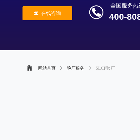
全国服务热
끤
在线咨询
400-80
网站首页
ꁕ
验厂服务
ꁕ
SLCP验厂