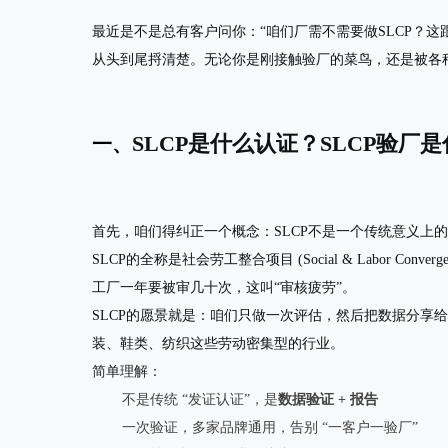
最近是不是总有客户问你：“咱们厂需不需要做SLCP？这跟
从头到尾捋清楚。无论你是刚接触验厂的菜鸟，还是被各种
SLCP是什么认证？SLCP验厂
一、
首先，咱们得纠正一个概念：
SLCP不是一个传统意义上的
SLCP的全称是
社会劳工整合项目 (Social & Labor Convergen
工厂一年要被审几十次，这叫“审核疲劳”。
SLCP的愿景就是：
咱们只做一次评估，然后把数据分享给
装、鞋类、纺织这些劳动密集型的行业。
简单理解：
不是传统 “发证认证”，是
数据验证 + 报告
一次验证，多家品牌通用，告别 “一客户一验厂”