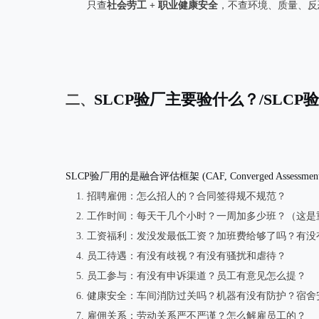
只查
社会劳工 + 职业健康安全
，不查环境、质量、反
SLCP验厂主要验什么？/SLCP
二、
SLCP验厂用的是
融合评估框架 (CAF, Converged Assessment
招聘雇佣
：怎么招人的？合同签得规不规范？
工作时间
：每天干几个小时？一周加多少班？（这是
工资福利
：发没发最低工资？加班费给够了吗？有没
员工待遇
：有没有歧视？有没有骚扰和虐待？
员工参与
：有没有申诉渠道？员工有意见怎么提？
健康安全
：车间消防过关吗？机器有没有防护？宿舍
雇佣关系
：劳动关系严不严谨？怎么解雇员工的？