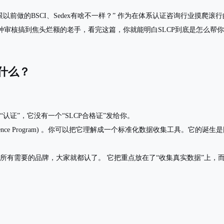
以前做的BSCI、Sedex有啥不一样？” 作为在体系认证咨询行业摸爬
审核搞到焦头烂额的老手，看完这篇，你就能明白SLCP到底是怎么帮你
是什么？
“认证”，它没有一个“SLCP合格证”发给你。
ce Program)
。你可以把它理解成一个
标准化数据收集工具
。它的诞生是因
所有需要的品牌，大家就都认了。
它把重点放在了“收集真实数据”上，而不是