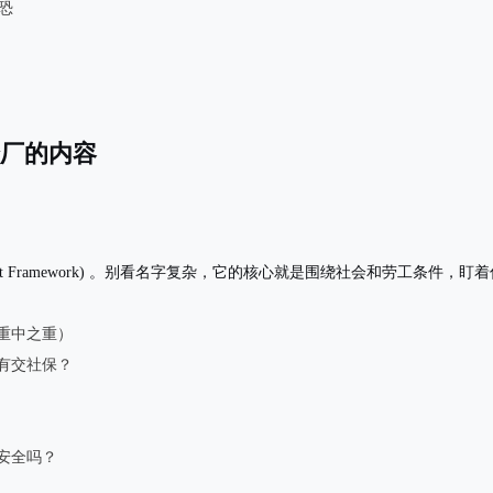
恐
验厂的内容
 Framework)
。别看名字复杂，它的核心就是围绕社会和劳工条件，盯着
重中之重）
有交社保？
安全吗？