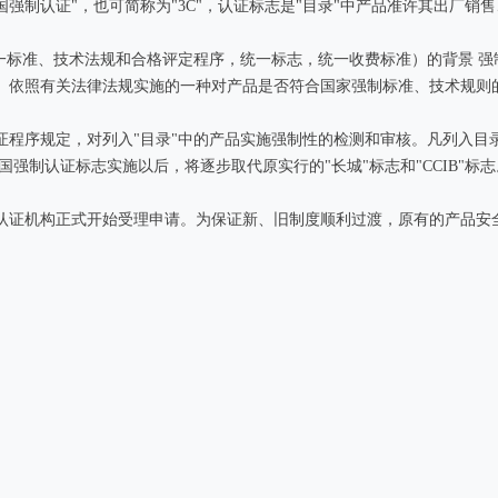
n的缩写，意为 "中国强制认证"，也可简称为"3C"，认证标志是"目录"中产品准许其
一标准、技术法规和合格评定程序，统一标志，统一收费标准）的背景 
、依照有关法律法规实施的一种对产品是否符合国家强制标准、技术规则
证程序规定，对列入"目录"中的产品实施强制性的检测和审核。凡列入目
强制认证标志实施以后，将逐步取代原实行的"长城"标志和"CCIB"标志
关认证机构正式开始受理申请。为保证新、旧制度顺利过渡，原有的产品安全