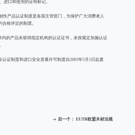
出厂销售、进口和使用的证明标记。
强制性产品认证制度是各国主管部门，为保护广大消费者人
的合格评定的制度。
录内的产品未获得指定机构的认证证书，未按规定加施认证
。
认证制度和进口安全质量许可制度自2003年5月1日起废
后一个：
EUTR欧盟木材法规
ꁹ