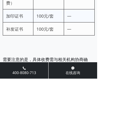
费）
加印证书
100元/套
—
补发证书
100元/套
—
需要注意的是，具体收费需与相关机构协商确
끅
끁
定，企业不能仅仅以价格为唯一考量因素，还应
400-8080-713
在线咨询
综合考虑服务机构的专业水平、口碑和服务质
量。
十、知识产权贯标证书
企业通过认证后，由认证机构颁发《企业知识产