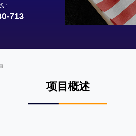
线：
80-713
目
项目概述