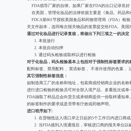
FDA倡导厂家的自律。如果厂家在FDA的出口记录良好
在美国，管理化妆品的法律依据主要是《食品、药品和化妆
FDCA第801节授权美国食品和药物管理局（FDA）
关文件副本，连同每次报关物品的发票提交给FDA。美国
通过对化妆品进行记录复核，将做出下列三项之一的决定
本批放行
本批自动扣押
通过码头检验或取样以进行检验
对于化妆品，码头检验基本上包括对于强制性标签要求的
配料标签、禁用配料 、英语标签 、不准许使用的色素 、法
其它强制性标签信息：
如制造商工厂的名称和地址，包装商或经销商企业的名称
进行进口检验的检验员可对全部入境产品、多重批次或单
FDA抽取了样品总会向货主或承销商提供一份取样通知
的标签制作的要求或是否带有疗效或药物声明。
进口程序如下:
在货物抵达入境口岸之日起的5个工作日内进口商或
当FDA接到入境通报后，审核进口商的报关单位以