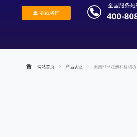
全国服务热
끤
在线咨询
400-80
网站首页
ꁕ
产品认证
ꁕ
美国FDA注册和检测项