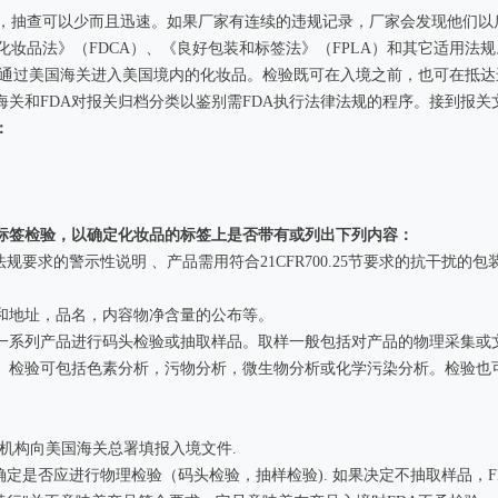
，抽查可以少而且迅速。如果厂家有连续的违规记录，厂家会发现他们以后
品法》（FDCA）、《良好包装和标签法》（FPLA）和其它适用法规
检验通过美国海关进入美国境内的化妆品。检验既可在入境之前，也可在抵
海关和FDA对报关归档分类以鉴别需FDA执行法律法规的程序。接到报
：
标签检验，以确定化妆品的标签上是否带有或列出下列内容：
规要求的警示性说明 、产品需用符合21CFR700.25节要求的抗干扰的包
和地址，品名，内容物净含量的公布等。
一系列产品进行码头检验或抽取样品。取样一般包括对产品的物理采集或文
单。检验可包括色素分析，污物分析，微生物分析或化学污染分析。检验也
机构向美国海关总署填报入境文件.
确定是否应进行物理检验（码头检验，抽样检验). 如果决定不抽取样品，