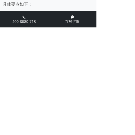
具体要点如下：
끅
끁
400-8080-713
在线咨询
认证有效期：HACCP认证证书自颁发之日
起，
有效期为3年
，这是行业统一标准，所
有国家认可的认证机构颁发的证书均遵循此
规定；
后续维护要求：有效期内，企业需持续运行
HACCP体系，配合认证机构的年度监督审
核；证书到期前3-6个月，企业需向认证机构
提交再认证申请，通过再认证审核后，可获
得新的认证证书，延续认证资格；
注意事项：若企业生产流程、产品范围发生
重大变化，需及时向认证机构申请变更审
核，避免证书与实际生产不符，导致认证失
效。