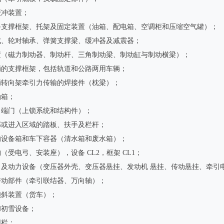
缓冲装置；
备支撑框架、托架及固定装置（油箱、配电箱、空调柜和压缩空气罐）；
成、轮对轴承、弹簧支撑梁、缓冲器及减震器；
置（磁力制动器、制动杆、三角制动梁、制动缸与制动横梁）；
辆的支撑框架，包括轨道和公路两用车辆；
辆转向架牵引力传输的焊接件（枕梁）；
油箱；
、端门（上锁系统和结构件）；
部或进入区域的踏板、扶手及栏杆；
的设备箱和车下容器（清水箱和废水箱）；
（受电弓、安装座），设备 CL2，框架 CL1；
引及动力设备（变压器外壳、变压器悬挂、发动机 悬挂、传动悬挂、牵引
传动部件（牵引联结器、万向轴）；
倾斜装置（货车）；
和初雪设备；
围栏；