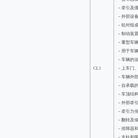
－牵引及
－外部设
－轮对组
－制动装
－重型车
－用于车
－车辆的
CL1
－上车门
－车辆外
－自承载
－车顶结构
－外部牵
－牵引力
－翻转及
－排障器
－支柱和