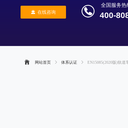
全国服务热
끤
在线咨询
400-80
网站首页
ꁕ
体系认证
ꁕ
EN15085(2020