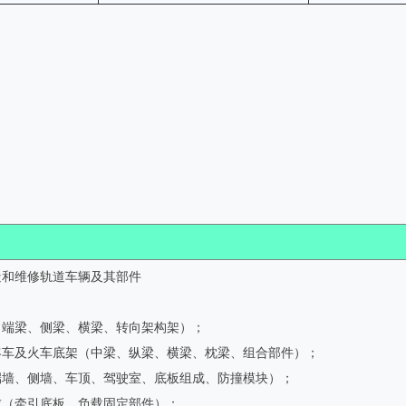
造和维修轨道车辆及其部件
：
（端梁、侧梁、横梁、转向架构架）；
客车及火车底架（中梁、纵梁、横梁、枕梁、组合部件）；
端墙、侧墙、车顶、驾驶室、底板组成、防撞模块）；
成（牵引底板，负载固定部件）；