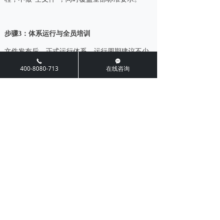
步骤3：体系运行与全员培训
文件发布后，正式运行体系，运行周期建议不少
끅
끁
400-8080-713
在线咨询
于3个月；同时开展全员培训，覆盖管理层、生产
人员、质检人员、仓储人员，重点培训HACCP、
过敏原管理、卫生规范等内容，保留培训记录，
确保全员掌握实操要求。
步骤4：内部审核与管理评审
体系运行满3个月后，开展内部审核，排查体系运
行不符合项，完成整改；再由企业高层组织管理
评审，评估体系运行有效性、充分性，确定持续