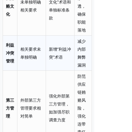
未单独明确
文化”术语和
赂文
透，
相关要求
单独标准条
化
确保
款
职能
落地
减少
利益
相关要求未
新增“利益冲
内部
冲突
单独明确
突”术语
舞弊
管理
漏洞
防范
供应
链贿
强化外部第
第三
外部第三方
赂风
三方管理，
方管
管理要求相
险，
如加强尽职
理
对简单
强化
调查力度
连带
责任