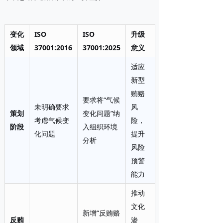
变化
ISO
ISO
升级
领域
37001:2016
37001:2025
意义
适应
新型
贿赂
要求将“气候
未明确要求
风
策划
变化问题”纳
考虑气候变
险，
阶段
入组织环境
化问题
提升
分析
风险
预警
能力
推动
文化
新增“反贿赂
反贿
渗