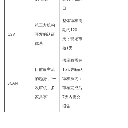
日
整体审核周
第三方机构
期约
120
GSV
开发的认证
天
；现场审
体系
核
1天
供应商需在
目前最主流
15天
内确认
的趋势，“一
审核预约；
SCAN
次审核，多
审核完成后
家共享”
7天
内提交
报告