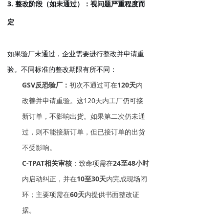
3. 整改阶段（如未通过）：视问题严重程度而
定
如果验厂未通过，企业需要进行整改并申请重
验。不同标准的整改期限有所不同：
GSV反恐验厂
：
初次不通过可在
120天
内
改善并申请重验。这120天内工厂仍可接
新订单，不影响出货。如果第二次仍未通
过，则不能接新订单，但已接订单的出货
不受影响。
C-TPAT相关审核
：致命项需在
24至48小时
内启动纠正，并在
10至30天
内完成现场闭
环；主要项需在
60天
内提供书面整改证
据。