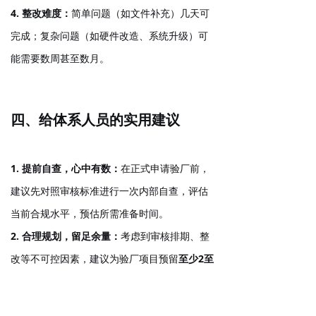
4. 整改难度
：
简单问题（如文件补充）几天可
完成；复杂问题（如硬件改造、系统升级）可
能需要数周甚至数月。
四、给体系人员的实用建议
1. 提前自查，心中有数
：
在正式申请验厂前，
建议先对照审核标准进行一次内部自查，评估
当前合规水平，预估所需准备时间。
2. 合理规划，留足余量
：
考虑到审核排期、整
改等不可控因素，建议为验厂项目预留
至少2至
3个月
的完整周期。如果客户要求紧急（一个月
内验厂），可借助专业咨询机构加快进度。