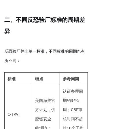
二、不同反恐验厂标准的周期差
异
反恐验厂并非单一标准，不同标准的周期也有
所不同：
标准
特点
参考周期
认证办理周
美国海关官
期约
3至5
方计划，供
周
；CBP审
C-TPAT
应链安全
核时间不超
的“骨架”
过
10个工作