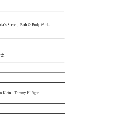
a‘s Secret、Bath & Body Works
方之一
 Klein、Tommy Hilfiger