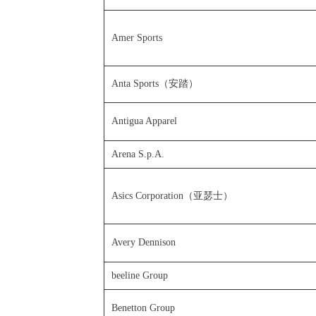
Amer Sports
Anta Sports（安踏）
Antigua Apparel
Arena S.p.A.
Asics Corporation（亚瑟士）
Avery Dennison
beeline Group
Benetton Group