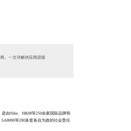
及零售商。一文详解供应商层级
是由Nike、H&M等250余家国际品牌和
、SA8000等200多套各自为政的社会责任