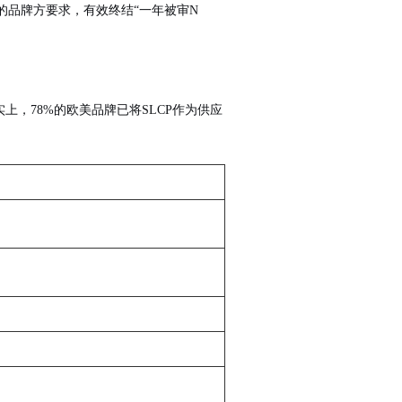
P的品牌方要求，有效终结“一年被审N
上，78%的欧美品牌已将SLCP作为供应