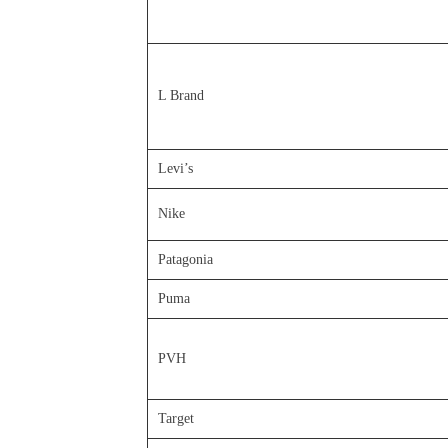
L Brand
Levi’s
Nike
Patagonia
Puma
PVH
Target