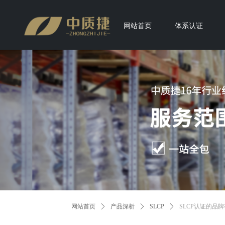
网站首页
体系认证
网站首页
ꄲ
产品深析
ꄲ
SLCP
ꄲ
SLCP认证的品