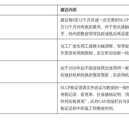
建议内容
建议每6至12个月完成一次完整的SL
方12个月内有效的要求。对于初次接触
手，待内部数据管理流程成熟后再适度
当工厂发生用工规模大幅调整、管理架
不受原有周期限制，应
立即启动新一轮
由于2026年起不能连续两次使用同一
应
做好机构轮换的预算预留
，在咨询机
SLCP验证强调文件佐证与数据的一
考勤记录、薪资单、社保缴纳证明、消
件对应检查表”，比对CAF填报栏目
验证过程中的返工和整改时间。