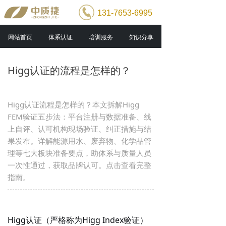
131-7653-6995
网站首页
体系认证
培训服务
知识分享
Higg认证的流程是怎样的？
Higg认证流程是怎样的？本文拆解Higg
FEM验证五步法：平台注册与数据准备、线
上自评、认可机构现场验证、纠正措施与结
果发布。详解能源用水、废弃物、化学品管
理等七大板块准备要点，助体系与质量人员
一次性通过，获取品牌认可。点击查看完整
指南。
Higg认证
（严格称为Higg Index验证）