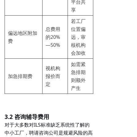
平台共
享
若工厂
总费用
位置偏
偏远地区附加
的20%
远，审
费
—50%
核机构
会加收
如需紧
视机构
急排期
加急排期费
报价而
则额外
定
产生
3.2 咨询辅导费用
对于大多数对ILS标准缺乏系统性了解的
中小工厂，聘请咨询公司是规避风险的高