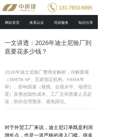
131-7653-6995
网站首页
体系认证
培训服务
知识分享
一文讲透：2026年迪士尼验厂到
底要花多少钱？
2026年迪士尼验厂费用全解析，详解新规
（SMETA 4P、五家指定机构、FAMA年
审）、影响因素（规模、合规水平、地理位
置）及整改隐性成本。工厂主和质量人员必
读，助你合理预算、避免踩坑。
对于外贸工厂来说，
迪士尼订单
既是利润
增长点，也是一道严格的准入门槛。很多