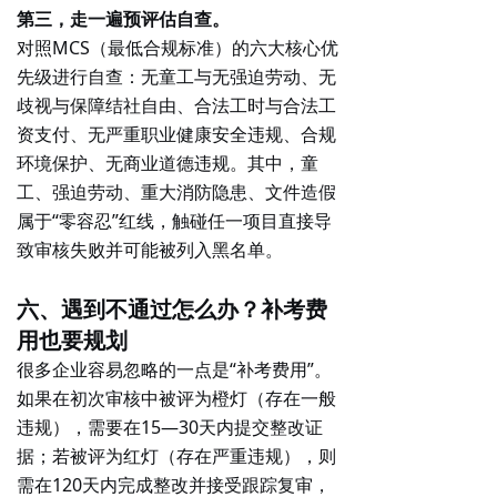
第三，走一遍预评估自查。
对照MCS（最低合规标准）的六大核心优
先级进行自查：无童工与无强迫劳动、无
歧视与保障结社自由、合法工时与合法工
资支付、无严重职业健康安全违规、合规
环境保护、无商业道德违规。其中，童
工、强迫劳动、重大消防隐患、文件造假
属于
“零容忍”红线
，触碰任一项目直接导
致审核失败并可能被列入黑名单。
六、遇到不通过怎么办？补考费
用也要规划
很多企业容易忽略的一点是“补考费用”。
如果在初次审核中被评为
橙灯
（存在一般
违规），需要在15—30天内提交整改证
据；若被评为
红灯
（存在严重违规），则
需在120天内完成整改并接受跟踪复审，