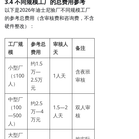
3.4 不同规模工厂的总费用参考
以下是2026年迪士尼验厂不同规模工厂
的参考总费用（含审核费和咨询费，不含
硬件整改）：
工厂规
参考总
审核人
备注
模
费用
天
约1.5
小型厂
万—
含夜班
（≤100
1人天
2.5万
审核
人）
元
中型厂
约2.5
（100
1.5—2
双人审
万—4
—500
人天
核
万元
人）
大型厂