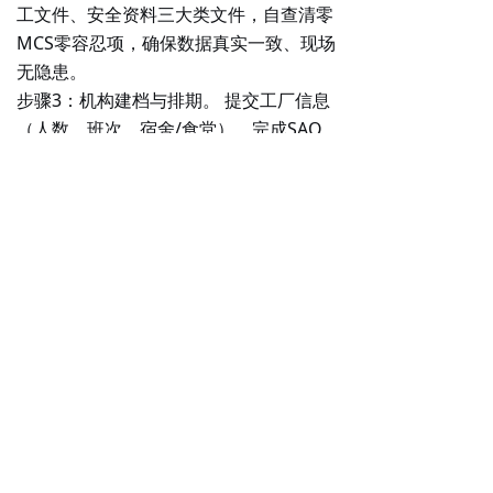
工文件、安全资料三大类文件，自查清零
MCS零容忍项，确保数据真实一致、现场
无隐患。
步骤3：机构建档与排期。
提交工厂信息
（人数、班次、宿舍/食堂），完成SAQ
自我评估问卷，对公付款确认排期。常规
排期2—4周，加急7—15天。
步骤4：现场审核。
审核时长1—4天，流
程包括首次会议→文件审核→现场巡检→
员工匿名访谈→末次会议。其中员工匿名
访谈是最容易被忽略的风险点，建议提前
做好内部沟通。
步骤5：整改与CAP闭环。
收到不符合报
告后，在规定期限内提交整改证据（橙灯
15—30天，红灯120天）。
步骤6：FAMA授权与年审。
审核通过后
提交FAMA申请，迪士尼审核发证，证书