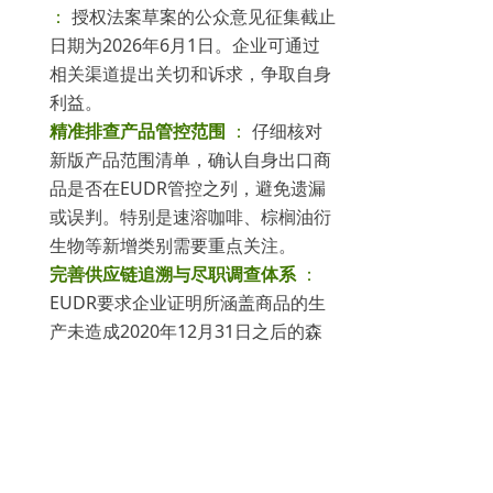
：
授权法案草案的公众意见征集截止
日期为2026年6月1日。企业可通过
相关渠道提出关切和诉求，争取自身
利益。
精准排查产品管控范围
：
仔细核对
新版产品范围清单，确认自身出口商
品是否在EUDR管控之列，避免遗漏
或误判。特别是速溶咖啡、棕榈油衍
生物等新增类别需要重点关注。
完善供应链追溯与尽职调查体系
：
EUDR要求企业证明所涵盖商品的生
产未造成2020年12月31日之后的森
林砍伐或退化。建议尽早建立从源头
到终端的全链条溯源机制，确保数据
完整、可追溯且符合欧盟标准。
区分企业规模，适用不同合规路径
：
微型和小型企业可充分利用专属简化