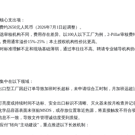
个核心支出项：
费约2650元人民币（2026年7月1日起调整）。
核机构不同，费用存在差异。以100人以下工厂为例，2-Pillar审核费约在1.
，费用通常溢价15%-25%；本土授权机构性价比更高。
由于对标准理解不足和现场基础薄弱，通过率往往不高。聘请专业辅导机构
项集中在以下领域：
出口型工厂因赶订单导致加班时长超标，未申请综合工时制，月加班远超
灯亮度或持续时间不达标、安全出口标识不清晰、灭火器未按月检查并记
化学品容器表面未张贴MSDS，或存放位置靠近热源，将直接触发不符合
信息不一致，导致文件管理诚信度受到质疑。
动应付”转向“主动建设”，重点推进以下长效机制：