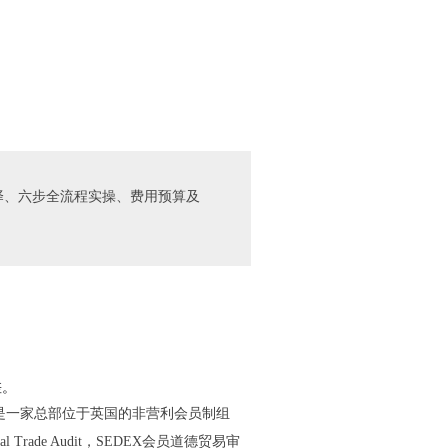
核类型选择、六步全流程实操、费用预算及
差。
是一家总部位于英国的非营利会员制组
rade Audit，SEDEX会员道德贸易审