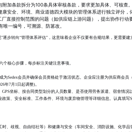
则与附加条款拆分为100条具体审核条款，要求更加具体、可核查
健康安全、环境、商业道德四大模块的管理体系进行独立评分，
工厂直接控制范围的问题（如供应链上游问题），提出协作行动
拥有唯一编号，可溯源、防篡改。
发现”逐步转向“管理体系评估”，这意味着企业不仅要有合规结果，更需要
为六个核心步骤，每步标注关键注意事项。
成为Sedex会员并确保会员资格处于激活状态。企业应注册为供应商会员（
26年7月1日起调整)。
、GPS坐标、按合同类型划分的人员数量、是否使用劳务派遣、宿舍情况
业政策、安全标准、工作条件、环境与废弃物管理等详细信息。认真填写S
工时、歧视、自由结社等）和健康与安全（车间安全、消防设施、化学品