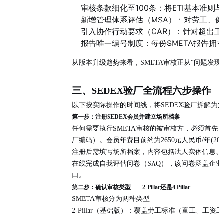
审核条款细化至100条
：将ETI基本准
新增管理体系评估（MSA）
：对劳工、
引入协作行动要求（CAR）
：针对超出
报告唯一编号制度
：每份SMETA报告
从版本升级趋势来看，SMETA审核正从“问题
三、SEDEX验厂全流程六步操作
以下按实际操作的时间线，将SEDEX验厂拆解
第一步：注册SEDEX会员并建立场所档案
任何需要执行SMETA审核的被审核方，必须首先
厂编码）。会员年费目前约为2650元人民币/年(20
注册后需填写场所档案，内容包括法人实体信息
在线完成自我评估问卷（SAQ），该问卷涵盖企
口。
第二步：确认审核类型——2-Pillar还是4-Pillar
SMETA审核分为两种类型：
2-Pillar（基础版）
：覆盖劳工标准（童工、工资