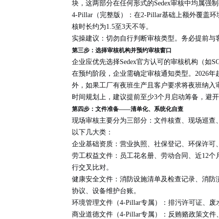
块，这两部分在任何形式的Sedex审核中均属强
4-Pillar（完整版）
：在2-Pillar基础上额
核时长约为1.5至3天不等。
实操建议
：切勿自行判断审核类型。务必提前与客户确
第三步：选择审核机构并预约审核窗口
企业应优先选择Sedex官方认可的审核机构（如SGS
在预约阶段，企业需确定审核通知类型。2026
外，如果工厂有夜班生产且客户要求将夜班纳入
时间规划上，建议
提前至少3个月启动筹备
，避开
第四步：文件准备——清单化、系统化自查
现场审核主要分为三部分：
文件核查、现场巡查
以下几大类：
企业基础资质
：营业执照、社保登记、环保许可
劳工权益文件
：员工花名册、劳动合同、近12
行交叉比对。
健康安全文件
：消防设施清单及检查记录、消防演
协议、设备维护台账。
环境管理文件（4-Pillar专属）
：排污许可证、废
商业道德文件（4-Pillar专属）
：反贿赂政策文件