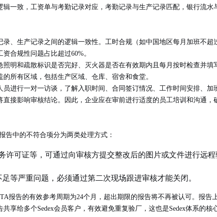
逻辑一致，工资单与考勤记录对应，考勤记录与生产记录匹配，银行流水
记录、生产记录之间的逻辑一致性。工时合规（如中国地区每月加班不超过
资合规性问题占比超过60%。
急照明和疏散标识是否完好、灭火器是否在有效期内且每月按时检查并填写
盖的所有区域，包括生产区域、仓库、宿舍和食堂。
人员进行一对一访谈，了解入职时间、合同签订情况、工作时间安排、加
将直接影响审核结论。因此，企业应在审前进行适度的员工培训和沟通，
。报告中的不符合项分为两类处理方式：
务许可证等，可通过向审核方提交整改后的图片或文件进行远程
不足等严重问题，必须通过第二次现场跟进审核才能关闭。
META报告的有效参考周期为24个月，超出期限的报告将不再被认可。报告上
享给多个Sedex会员客户，有效避免重复验厂，这也是Sedex体系的核