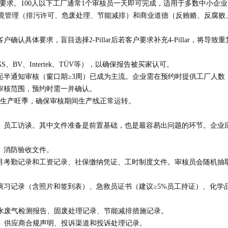
制要求。100人以下工厂通常1个审核员一天即可完成，适用于多数中小企
外覆盖环境管理（排污许可、危废处理、节能减排）和商业道德（反贿赂、反
认具体要求，盲目选择2-Pillar后若客户要求补充4-Pillar，将导
、BV、Intertek、TÜV等），以确保报告被买家认可。
年起半通知审核（窗口期≥3周）已成为主流。企业需在预约时提供工厂人
审核范围，预约时需一并确认。
生产旺季，确保审核期间生产线正常运转。
、员工访谈
。其中文件准备是前置基础，也是最容易出问题的环节。企业
、消防验收文件。
个月考勤记录和工资记录、社保缴纳凭证、工时制度文件。审核员会随机抽
习记录（含照片和签到表）、急救员证书（建议≥5%员工持证）、化学品
水废气检测报告、固废处理记录、节能减排措施记录。
、供应商合规声明、投诉渠道和投诉处理记录。