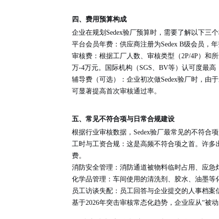
四、费用预算构成
企业在规划Sedex验厂预算时，需要了解以下三
平台会员年费
：供应商注册为Sedex B级会员，年
审核费
：根据工厂人数、审核类型（2P/4P）和所选审
万-4万元。国际机构（SGS、BV等）认可度最高
辅导费（可选）
：企业初次做Sedex验厂时，
可显著提高首次审核通过率。
五、常见不符合项与日常合规建设
根据行业审核数据，Sedex验厂最常见的不符合
工时与工资合规
：这是高频不符合项之首。许多
费。
消防安全管理
：消防通道被物料临时占用、应急
化学品管理
：车间使用的清洗剂、胶水、油墨等
员工访谈失配
：员工回答与企业提交的人事档案
基于2026年突击审核常态化趋势，企业应从“被