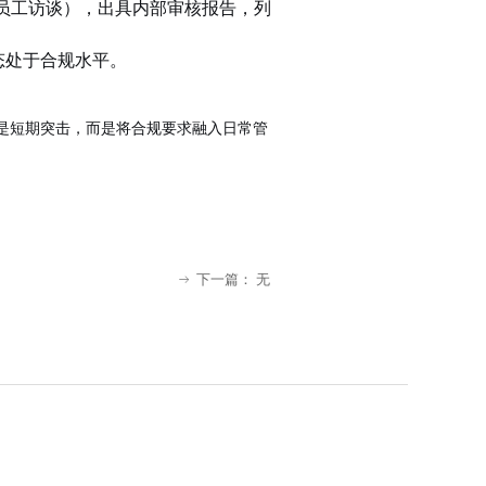
+员工访谈），出具内部审核报告，列
态处于合规水平。
不是短期突击，而是将合规要求融入日常管
下一篇：
无
ꁹ