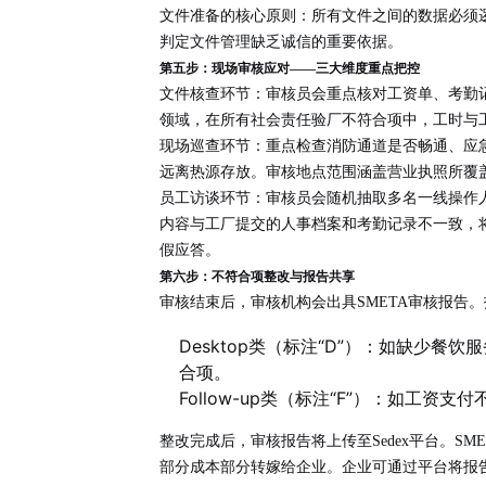
文件准备的核心原则
：所有文件之间的数据必须
判定文件管理缺乏诚信的重要依据。
第五步：现场审核应对——三大维度重点把控
文件核查环节
：审核员会重点核对工资单、考勤
领域，在所有社会责任验厂不符合项中，工时与工
现场巡查环节
：重点检查消防通道是否畅通、应
远离热源存放。审核地点范围涵盖营业执照所覆
员工访谈环节
：审核员会随机抽取多名一线操作
内容与工厂提交的人事档案和考勤记录不一致，
假应答。
第六步：不符合项整改与报告共享
审核结束后，审核机构会出具SMETA审核报告
Desktop类（标注“D”）
：如缺少餐饮服
合项。
Follow-up类（标注“F”）
：如工资支付
整改完成后，审核报告将上传至Sedex平台。S
部分成本部分转嫁给企业。企业可通过平台将报告共