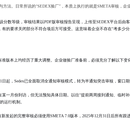
与方法。日常所说的“SEDEX验厂”，本质上执行的就是SMETA审核，
设分数等级
，审核结果以PDF版审核报告呈现，上传至SEDEX平台后
，有的要求关闭部分不符合项后方可接受。这意味着企业不存在“考多少分
核模式和标准版本上均经历了重大调整。企业做验厂准备前，必须充分了解以下
1日起，Sedex已全面取消全通知审核模式，转为
半通知突击审核
，窗口期
在某一月份到访，但无法预知具体日期。以往“提前两周接到通知、临时补
规的运行机制。
有新发起的完整审核必须使用SMETA 7.0版本，2025年12月31日后所有