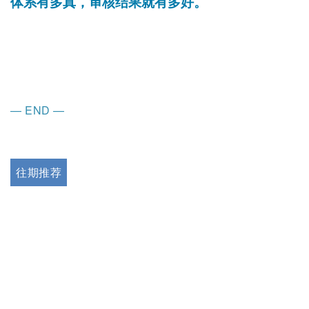
体系有多真，审核结果就有多好。
—
END
—
往期推荐
●
干货丨ISO 9001:2026 质量管理体系
（QMS）转版指南，建议收藏
！
●
审核知识丨IATF16949质量管
理体系审核不符合关闭的时间节
点