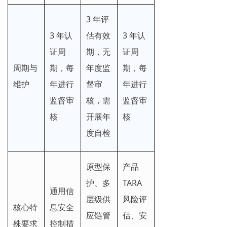
3 年评
3 年认
估有效
3 年认
证周
期，无
证周
周期与
期，每
年度监
期，每
维护
年进行
督审
年进行
监督审
核，需
监督审
核
开展年
核
度自检
原型保
产品
护、多
TARA
通用信
层级供
风险评
核心特
息安全
应链管
估、安
殊要求
控制措