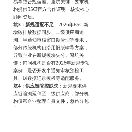
易导致合规偏差。避坑关键：要求机
构提供BSCI官方合作证明，核实核心
顾问资质。
坑3：新规适配不足
：2026年BSCI新
增碳排放数据同步、二级供应商追
溯、半通知审核窗口期管理等要求，
部分传统机构仍沿用旧版辅导方案，
导致企业在新规模块失分。避坑关
键：询问机构是否有2026年新规专项
案例，是否开发半通知审核预检工
具、碳数据记录模板等适配服务。
坑4：供应链管控缺失
：新规要求供
应链追溯延伸至二级供应商，部分机
构仅帮企业整理自身文件，忽略分包
商合规管控，导致验厂失败。避坑关
键：选择能提供“全链条供应链合规
辅导”的机构，确保服务覆盖一级供
应商审核、二级供应商风险评估等内