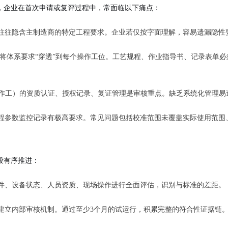
经验，企业在首次申请或复评过程中，常面临以下痛点：
背后往往隐含主制造商的特定工程要求。企业若仅按字面理解，容易遗漏隐性
ap要求将体系要求“穿透”到每个操作工位。工艺规程、作业指导书、记录表单
操作工）的资质认证、授权记录、复证管理是审核重点。缺乏系统化管理易
过程参数监控记录有极高要求。常见问题包括校准范围未覆盖实际使用范围、S
阶段有序推进：
艺文件、设备状态、人员资质、现场操作进行全面评估，识别与标准的差距。
建立内部审核机制。通过至少3个月的试运行，积累完整的符合性证据链