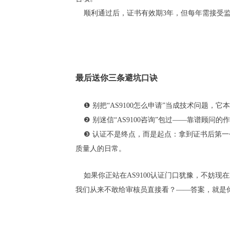
顺利通过后，证书有效期3年，但每年需接受监
最后送你三条避坑口诀
❶ 别把“AS9100怎么申请”当成技术问题，
❷ 别迷信“AS9100咨询”包过——靠谱顾问
❸ 认证不是终点，而是起点：拿到证书后第一
质量人的日常。
如果你正站在AS9100认证门口犹豫，不妨
我们从来不敢给审核员直接看？——答案，就是