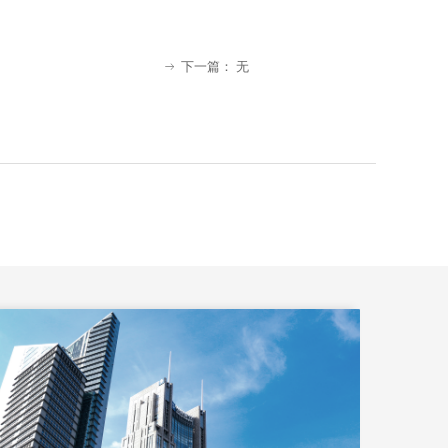
下一篇：
无
ꁹ