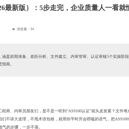
2026最新版）：5步走完，企业质量人一看就
浏览量：
94
넶
流程，涵盖前期准备、差距分析、文件建立、内审管审、认证审核5个实操阶
货指南。
程师、内审员朋友们，是不是一听到“AS9100认证”就头皮发紧？文件
咱们不讲大道理，不甩术语包袱，就用你平时开会唠嗑的语气，把AS910
个接地气的步骤，一步不落。