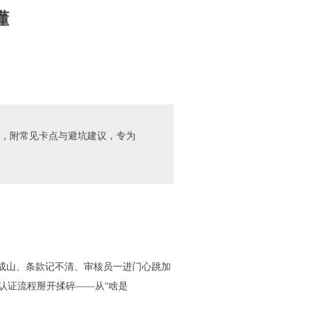
懂
段，附常见卡点与避坑建议，专为
堆成山、条款记不清、审核员一进门心跳加
0认证流程掰开揉碎——从“啥是