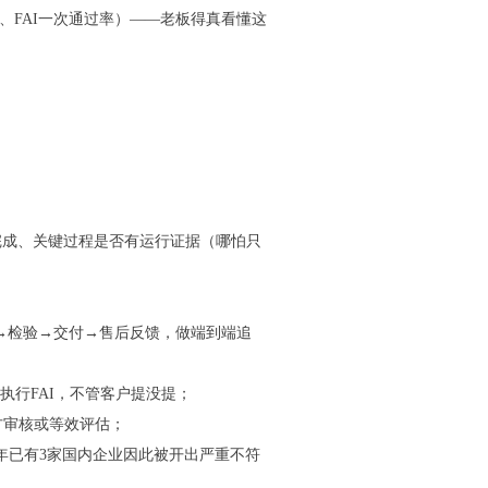
、FAI一次通过率）——老板得真看懂这
是否完成、关键过程是否有运行证据（哪怕只
产→检验→交付→售后反馈，做端到端追
必须执行FAI，不管客户提没提；
二方审核或等效评估；
26年已有3家国内企业因此被开出严重不符