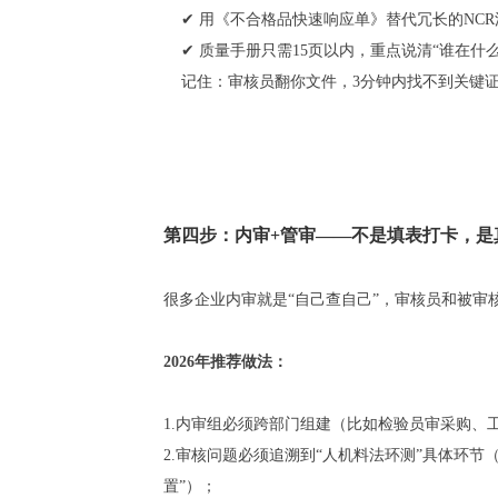
✔ 用《不合格品快速响应单》替代冗长的NCR
✔ 质量手册只需15页以内，重点说清“谁在什
记住：审核员翻你文件，3分钟内找不到关键证
第四步：内审+管审——不是填表打卡，是
很多企业内审就是“自己查自己”，审核员和被审
2026年推荐做法：
1.内审组必须跨部门组建（比如检验员审采购、工艺
2.审核问题必须追溯到“人机料法环测”具体环节（
置”）；