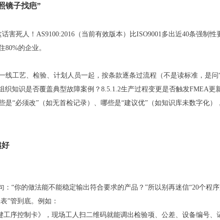
照镜子找疤”
—这话害死人！AS9100:2016（当前有效版本）比ISO9001多出近40条强
住80%的企业。
一线工艺、检验、计划人员一起，按条款逐条过流程（不是读标准，是问“
组织知识是否覆盖典型故障案例？8.5.1.2生产过程变更是否触发FMEA更
是“必须改”（如无首检记录）、哪些是“建议优”（如知识库未数字化）
越好
一句：“你的做法能不能稳定输出符合要求的产品？”所以别再迷信“20个程序
张表”管到底。例如：
关键工序控制卡》，现场工人扫二维码就能调出检验项、公差、设备编号、