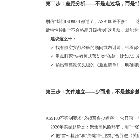
第二步：差距分析——不是走过场，而是“
别信“我们ISO9001都过了，AS9100差不多”—
键特性控制”“不合格品升级机制”这几块，就能卡
建议这么干：
✓ 找有航空实战经验的顾问或内训师，带着你
✓ 重点盯死“失效模式预防类”条款：比如7.5.3
✓ 输出带整改优先级的《差距清单》，明确哪些
第三步：文件建立——少而准，不是越多
AS9100不强制要求“必须写多少程序”，它只问
2026年实操趋势是：聚焦高风险环节，用“一
✔ 把“首件检验”和“关键特性控制”合并进《