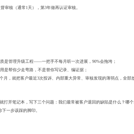
督审核（通常1天），第3年做再认证审核。
它本质是管理升级工程——一把手不每月听一次进展，90%会拖垮；
的作用是帮你少走弯路，不是替你写记录、编证据；
个月，就把客户最近3次投诉、内部重大异常、审核发现的薄弱点，全部
现在就打开笔记本，写下三个问题：我们最常被客户退回的缺陷是什么？哪
你下一步该踩的脚印。