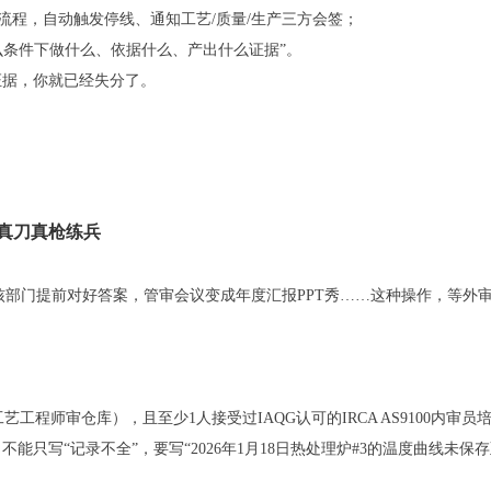
流程，自动触发停线、通知工艺/质量/生产三方会签；
么条件下做什么、依据什么、产出什么证据”。
据，你就已经失分了。
真刀真枪练兵
核部门提前对好答案，管审会议变成年度汇报PPT秀……这种操作，等外
工程师审仓库），且至少1人接受过IAQG认可的IRCA AS9100内审员
不能只写“记录不全”，要写“2026年1月18日热处理炉#3的温度曲线未保