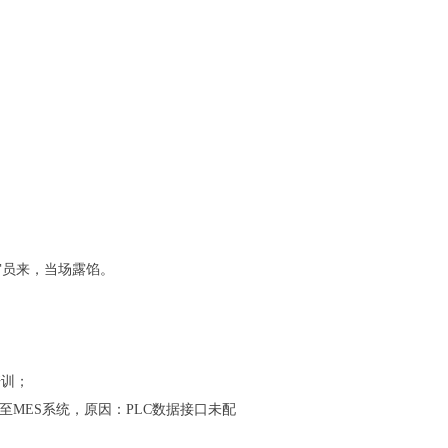
审员来，当场露馅。
培训；
存至MES系统，原因：PLC数据接口未配