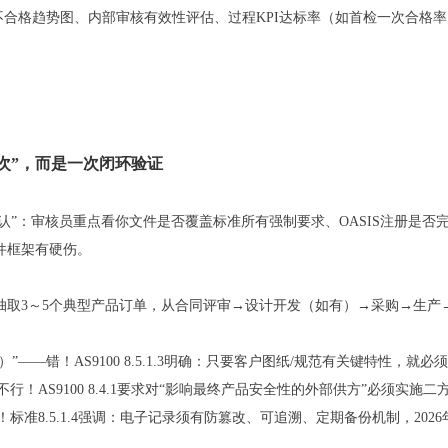
不合格趋势图、内部审核有效性评估、过程KPI达标率（如首检一次合格率
次”，而是一次闭环验证
行性确认”：审核员重点看你文件是否覆盖标准所有强制要求、OASIS注册
件框架有硬伤。
随机抽取3～5个典型产品订单，从合同评审→设计开发（如有）→采购→生
”——错！AS9100 8.5.1.3明确：只要客户图纸/规范有关键特性，就
行！AS9100 8.4.1要求对“影响最终产品安全性的外部供方”必须实施
标准8.5.1.4强调：电子记录须有防篡改、可追溯、定期备份机制，20