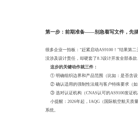
第一步：前期准备——别急着写文件，先搞
很多企业一拍板：“赶紧启动AS9100！”结
没涉及设计责任，却硬套了8.3设计开发全部条
这步的关键动作就三件：
① 明确组织边界和产品范围（比如：是否含设
② 确认适用的强制性法规与客户特殊要求（如：空客
③ 选对认证机构（CNAS认可的AS9100
小提醒：2026年起，IAQG（国际航空航天
系统。