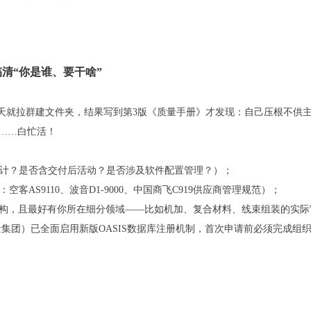
清“你是谁、要干啥”
果第二天就拉群建文件夹，结果写到第3版《质量手册》才发现：自己压根不
款……白忙活！
计？是否含交付后活动？是否涉及软件配置管理？）；
AS9110、波音D1-9000、中国商飞C919供应商管理规范）；
发证机构，且最好有你所在细分领域——比如机加、复合材料、线束组装的实
质量集团）已全面启用新版OASIS数据库注册机制，首次申请前必须完成