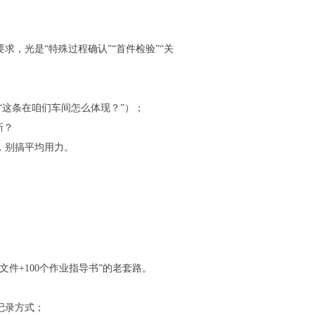
制性要求，光是“特殊过程确认”“首件检验”“关
这条在咱们车间怎么体现？”）；
新？
，别搞平均用力。
文件+100个作业指导书”的老套路。
记录方式；