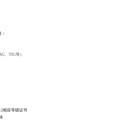
级：
G、TIG等）
712相应等级证书
格