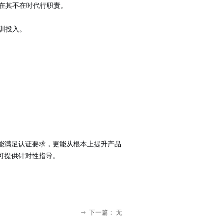
在其不在时代行职责。
训投入。
仅能满足认证要求，更能从根本上提升产品
队可提供针对性指导。
下一篇：
无
ꁹ