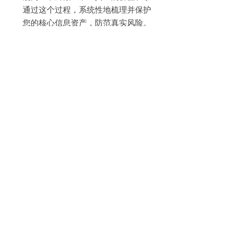
通过这个过程，系统性地梳理并保护
您的核心信息资产，防范真实风险。
重视“人”的因素
：技术措施只占一部
分，员工的安全意识和执行力往往更
重要。
文档贵在适用，不在多
：写出来的制
度一定要能执行，否则只是一堆废
纸。
希望这份“接地气”的流程解读，能为您拨
开迷雾。ISO27001认证是一项需要精心
策划和执行的系统工程，但对于提升企业
信誉、强化内部管理、应对供应链安全要
求而言，它绝对是一项值得投入的战略投
资。
如果您在具体步骤中遇到任何困惑，或需
要针对您企业情况的进一步解读，我们随
时在这里，为您提供专业支持。