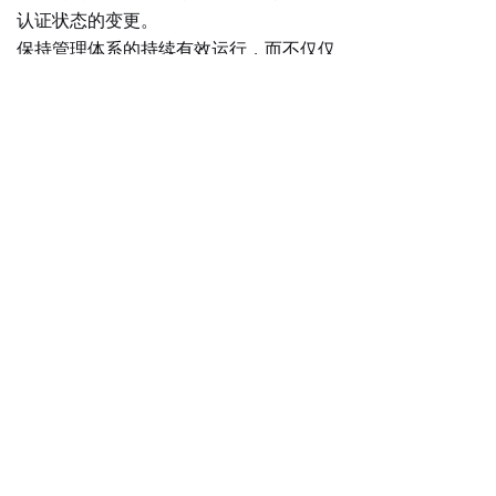
认证状态的变更。
保持
管理体系的持续有效运行
，而不仅仅
是在评审前临时整理文件。对于海南大学
分析测试中心而言，专家组一致认为
其“管理体系运行持续有效”是能够通过评
审的关键。
定期进行
内部审核和管理评审
，及时发现
和纠正体系运行中的问题。关注检测标准
和方法的变化，及时评估其对现有认证范
围的影响。
上一篇：
无
ꄴ
下一篇：
无
ꄲ