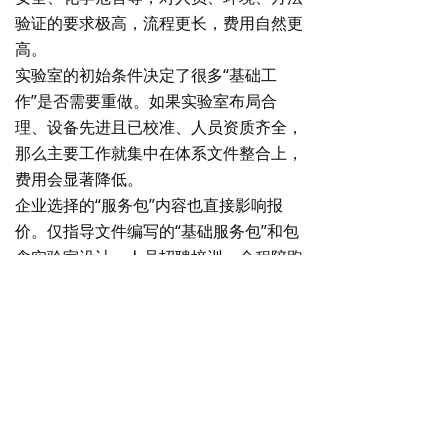
验证的要求极高，流程更长，费用自然更
高。
实验室的初始条件
决定了很多“基础工
作”是否需要重做。如果实验室布局合
理、设备先进且已校准、人员资质齐全，
那么主要工作就集中在体系文件整合上，
费用会显著降低。
企业选择的“服务包”内容
也直接影响报
价。仅指导文件编写的“基础服务包”和包
含实验室设计、人员招聘培训、全程陪跑
的“全托式服务包”，价格可能相差数倍。
此外，2025年，国家市场监督管理总局
进一步
简化了小微企业的申报流程
，这可
能会帮助符合条件的实验室降低部分时间
和沟通成本。