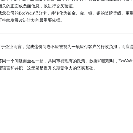
相关的正面或负面信息，以进行交叉验证。
司的EcoVadis
记分卡
，并转化为
铂金、金、银、铜
的奖牌等级。更
可持续发展改进计划的
最重要依据
。
步。对于企业而言，完成这份问卷不应被视为一项应付客户的行政负担，而应
同一个问题而坐在一起，共同审视现有的政策、数据和流程时，EcoVad
理语言和共识
，这无疑是提升长期竞争力的坚实基础。