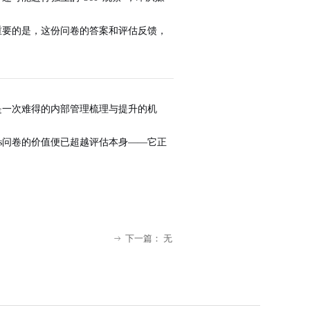
重要的是，这份问卷的答案和评估反馈，
是一次
难得的内部管理梳理与提升的机
is问卷的价值便已超越评估本身——它正
下一篇：
无
ꁹ