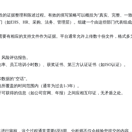
性的证据整理和陈述过程
。有效的填写策略可以概括为“
真实、完整、一
门（如EHS、HR、采购、法务、管理层）。组建一个由这些部门代表组
需要有相应的支持文件作为证据。平台通常允许上传数十份文件，格式多为
、风险评估报告。
率、员工培训小时数）、获奖证书、第三方认证证书（如ISO认证）。
数据的“空话”。
所覆盖的时间范围内（通常为过去1-3年）。
开可获得的信息（如公司官网、年报）之间应相互印证，无矛盾之处。
队将进行审核，这个过程通常需要
6至8周
。分析师不仅会核验您提交的内容，