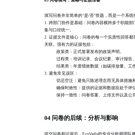
03 问卷填写：策略与证据准备
填写问卷并非简单的“是/否”答题，而是一个
系统
1. 跨部门协作是基础
：问卷内容横跨多个职能部
集与口径统一。
2. 证据文件是核心
：问卷的每一个实质性回答都
关联。强有力的证据包括：
政策类
：正式签署发布的政策声明。
过程类
：培训记录、会议纪要、审计报告
结果类
：年度绩效数据（如碳排放量、工伤
3. 避免常见误区
：
切忌空泛
：避免只陈述理念而无具体措施和
确保时效性
：提供的证据和数据应处于评估
保持一致性
：问卷答案、上传文件以及公
04 问卷的后续：分析与影响
提交问卷和证据后，EcoVadis的专业分析师团