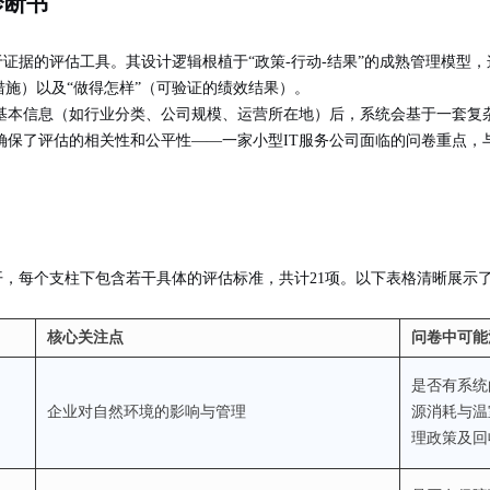
诊断书
于证据的评估工具
。其设计逻辑根植于“
政策-行动-结果
”的成熟管理模型，
措施）以及“做得怎样”（可验证的绩效结果）。
基本信息（如行业分类、公司规模、运营所在地）后，系统会基于一套复杂
确保了评估的
相关性和公平性
——一家小型IT服务公司面临的问卷重点，
柱展开，每个支柱下包含若干具体的评估标准，共计21项。以下表格清晰展示
核心关注点
问卷中可能
是否有系统的
企业对自然环境的影响与管理
源消耗与温
理政策及回