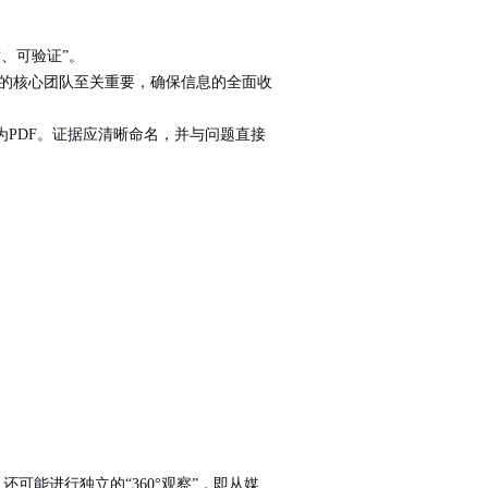
致、可验证
”。
成的核心团队至关重要，确保信息的全面收
PDF。证据应清晰命名，并与问题直接
还可能进行独立的“
360°观察
”，即从媒