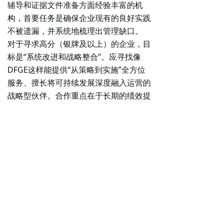
辅导和证据文件准备
方面经验丰富的机
构，首要任务是确保企业现有的良好实践
不被遗漏，并系统地梳理出管理缺口。
对于寻求高分（银牌及以上）的企业
，目
标是“
系统改进和战略整合
”。应寻找像
DFGE这样能提供“从策略到实施”全方位
服务、擅长将可持续发展深度融入运营的
战略型伙伴。合作重点在于长期的绩效提
升项目，如碳足迹核算、供应链尽责管理
体系建设等。
对于作为采购商的核心企业
，目标是“
赋
能和管理供应链
”。需要咨询公司提供供
应商培训、风险映射和可持续采购战略设
计等服务。这能帮助企业更高效地利用
EcoVadis工具管理供应商风险，推动整
个供应链的韧性增长。