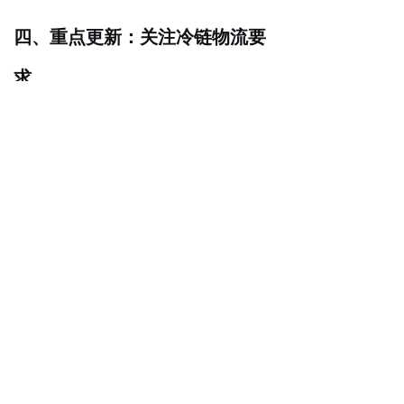
四、重点更新：关注冷链物流要
求
2025年，医疗冷链运输领域迎来了更严格的特
规要求。新规强调
对温控物流的实时监控和风
险管控
，具体要求包括将温度记录间隔缩短至
每2分钟一次，且数据需保存3年以上。
运输车辆还必须
安装双备份温控传感器
，且主
备切换时间不得超过30秒。这些变化反映出医
疗器械监管对产品质量和安全性要求的不断提
高，特别是在涉及温度敏感产品的领域。