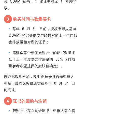
买
CBAM
证书，
1
张证书对应
1
吨碳排
放。
3
购买时间与数量要求
•
每年
5
月
31
日前，授权申报人需向
CBAM
登记处提交与经核实的上一年度隐
含排放量相对应的证书；
•
需确保每个季度末账户中的证书数量不
低于上一年度隐含排放量的
50%
（排放
量参考欧盟提供的默认值确定）。
若证书数量不足，欧盟委员会将通知申报人
补足，履约义务最迟需在每年
8
月
31
日
前完成。
4
证书的回购与注销
•
若账户中存在剩余证书，申报人需在提