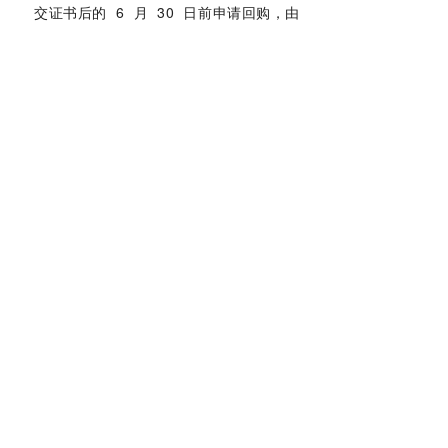
交证书后的
6
月
30
日前申请回购，由
成员国主管当局按购买时的价格回购；
•
未申请回购的证书将在
7
月
1
日被
注销，且不予补偿；
•
证书不可转让给他人。
五
未经授权进口 CBAM 货
物的后果
海关当局仅允许授权的
CBAM
申报人进口
相关货物。若未履行
CBAM
缴纳义务将货
物进口至欧盟关税区，自进口之日起，将按
每吨货物碳排放的
3-5
倍处以罚款。