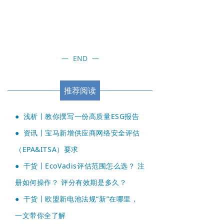
—
END
—
推荐阅读
●
浅析丨教你撰写一份高质量ESG报告
●
资讯丨宝马新增供应商网络安全评估
（EPA&ITSA）要求
●
干货丨EcoVadis评估范围怎么选？ 注
册如何操作？ 评分有效期是多久？
●
干货丨欧盟新电池法规“新”在哪里，
一文带你全了解