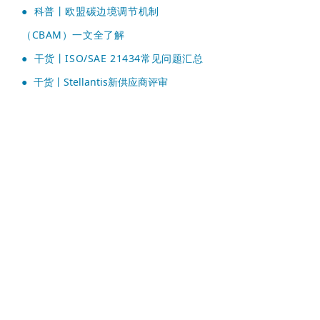
●
科普丨欧盟碳边境调节机制
（CBAM）一文全了解
●
干货丨ISO/SAE 21434常见问题汇总
●
干货丨Stellantis新供应商评审
（NSA）简介、评审清单和评分标准
上一篇：
无
ꄴ
下一篇：
无
ꄲ
快速报价