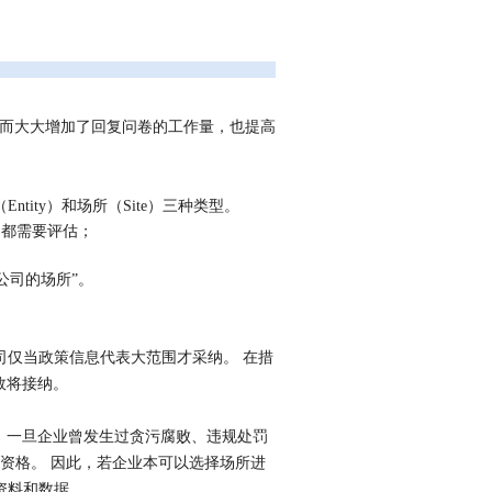
围，从而大大增加了回复问卷的工作量，也提高
ntity）和场所（Site）三种类型。
司都需要评估；
公司的场所”。
公司仅当政策信息代表大范围才采纳。 在措
绩效将接纳。
件。 一旦企业曾发生过贪污腐败、违规处罚
的资格。 因此，若企业本可以选择场所进
资料和数据。