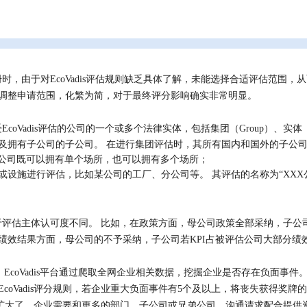
注册时，由于对EcoVadis评估规则缺乏具体了解，未能选择合适评估范
何调整申请范围，化繁为简，对于最终评分影响确实非常明显。
EcoVadis评估的公司的一个或多个法律实体，包括集团（Group）、实体（E
及拥有子公司的子公司。 在进行集团评估时，其所有国内和国外的子公
公司既可以拥有单个场所，也可以拥有多个场所；
或设施进行评估，比如某公司的工厂、分公司等。 其评估的名称为“XXX
件对于评估主体认可度不同。 比如，在政策方面，母公司政策全部采纳，子
绩效结果方面，母公司的不予采纳，子公司若KPI占被评估公司大部分
，EcoVadis平台通过爬取全网企业相关数据，挖掘企业是否存在负面事
coVadis评分规则，若企业重大负面事件有5个及以上，将丧失获得奖牌
扩大了，企业需要和更多的部门，子公司或兄弟公司，沟通请求配合提供