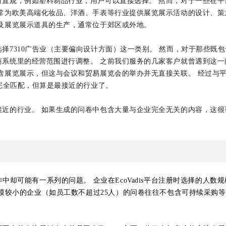
对直观，例如塑料制品行业，用户可以直接选择。 然而，对于一些在平
常为欧美高端化妆品、洋酒、手表等行业提供展览展示活动的设计、策
及展览展示道具的生产，通常位于郊区或外地。
择7310广告业（主要偏向设计方面）这一类别。 然而，对于那些既
商系统里的经营范围进行调整。 之前我们服务的几家客户就曾遇到这一
含展览展示，但这与会议和贸易展览会的举办并无直接关联。 经过与
不完全匹配，但算是最接近的行业了。
接近的行业。 如果生成的问卷中包含大量与企业完全无关的内容，这很
却可能有一系列的问题。 企业在EcoVadis平台注册时选择的人
模较小的企业（如员工数不超过25人）的问卷往往不包含可持续采购