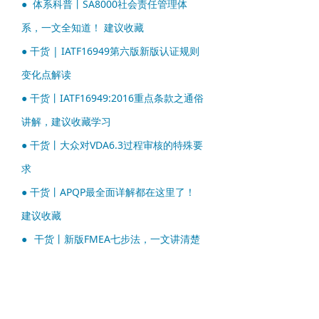
●
体系科普丨SA8000社会责任管理体
系，一文全知道！ 建议收藏
●
干货 | IATF16949第六版新版认证规则
变化点解读
●
干货丨IATF16949:2016重点条款之通俗
讲解，建议收藏学习
●
干货丨大众对VDA6.3过程审核的特殊要
求
●
干货丨APQP最全面详解都在这里了！
建议收藏
●
干货丨新版FMEA七步法，一文讲清楚
●
视频
丨IATF16949体系知识之过程方法
分析——乌龟图
●
科普丨EUDR（欧盟零毁林法案）一文