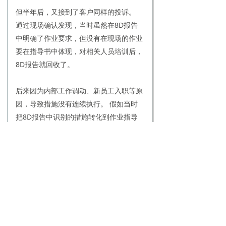
但半年后，又接到了客户同样的投诉。
通过现场确认发现，当时虽然在8D报告
中明确了作业要求，但没有在现场的作业
要在指导书中体现，对相关人员培训后，
8D报告就回收了。
后来因为内部工作调动、新员工入职等原
因，导致措施没有连续执行。 假如当时
把8D报告中识别的措施转化到作业指导
书中，问题重复出现的概率会大大降低。
再如，上述因汗液而导致线路板腐蚀断路
的质量问题，增加指套作业，调整作业环
境温度，这只是直接的措施，需从源头过
程管理上识别根本原因，并采取措施。
因是汽车零部件的制造，需做FMEA分