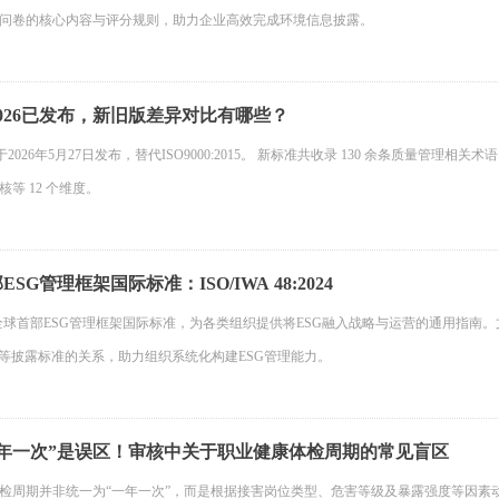
问卷的核心内容与评分规则，助力企业高效完成环境信息披露。
0:2026已发布，新旧版差异对比有哪些？
6版已于2026年5月27日发布，替代ISO9000:2015。 新标准共收录 130 余条质
等 12 个维度。
G管理框架国际标准：ISO/IWA 48:2024
:2024是全球首部ESG管理框架国际标准，为各类组织提供将ESG融入战略与运营的通用
SB等披露标准的关系，助力组织系统化构建ESG管理能力。
年一次”是误区！审核中关于职业健康体检周期的常见盲区
检周期并非统一为“一年一次”，而是根据接害岗位类型、危害等级及暴露强度等因素