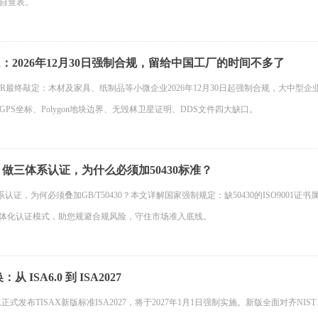
自查表。
R：2026年12月30日强制合规，留给中国工厂的时间不多了
R最终敲定：木材及家具、纸制品等小微企业2026年12月30日起强制合规，大中型企
PS坐标、Polygon地块边界、无毁林卫星证明、DDS文件四大缺口。
做三体系认证，为什么必须加50430标准？
系认证，为何必须叠加GB/T50430？本文详解国家强制规定：缺50430的ISO90
0”一体化认证模式，助您规避合规风险，守住市场准入底线。
从 ISA6.0 到 ISA2027
A正式发布TISAX新版标准ISA2027，将于2027年1月1日强制实施。新版全面对齐NIST CSF