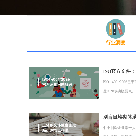
行业洞察
ISO官方文件：I
ISO 14001:
握2026版换版要点。
别盲目堆砌体
中小制造企业常一人统