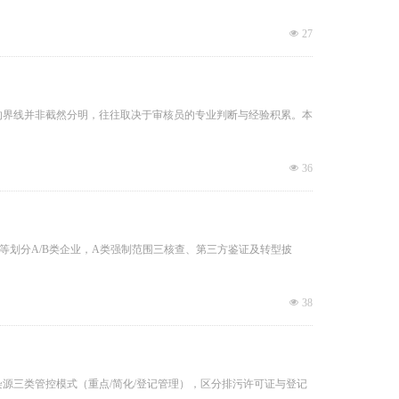
넶
27
间的界线并非截然分明，往往取决于审核员的专业判断与经验积累。本
넶
36
按规模等划分A/B类企业，A类强制范围三核查、第三方鉴证及转型披
넶
38
定污染源三类管控模式（重点/简化/登记管理），区分排污许可证与登记