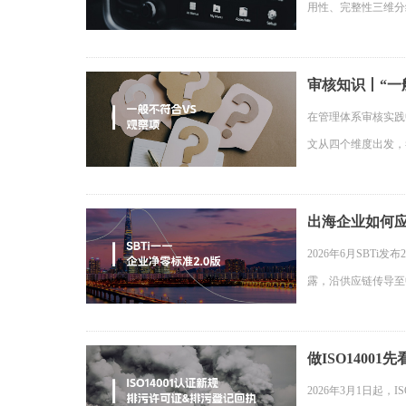
用性、完整性三维分
审核知识丨“一
在管理体系审核实践
文从四个维度出发，
出海企业如何应
2026年6月SBT
露，沿供应链传导至
做ISO1400
2026年3月1日起