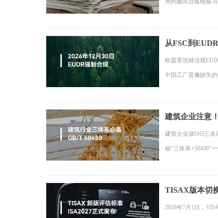
用的极简台账模板与
从FSC到EUD
欧盟零毁林法规EUD
中国工厂普遍缺失的G
建筑企业注意！
建筑企业做ISO三体
秘“三体系+5043
TISAX版本切换：
2026年7月1日，VD