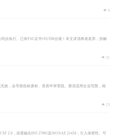
넶
4
业同步执行。已有FSC证书≠EUDR合规！本文讲清两者差异，拆解
넶
31
01证书属无效，会导致投标废标、资质年审受阻。厘清适用企业范围，揭
넶
25
 2.0，深度融合ISO 27001及ISO/SAE 21434，引入保密性、可