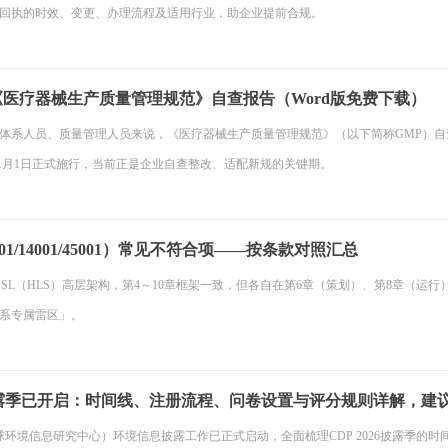
回执的时效、变更、办理流程及适用行业，助企业提前合规。
版《医疗器械生产质量管理规范》自查报告（Word版免费下载）
体系人员、质量管理人员来说，《医疗器械生产质量管理规范》（以下简称GMP）
年11月1日正式施行，当前正是企业自查整改、适配新规的关键期。
01/14001/45001）常见不符合项——按条款对照汇总
ex SL（HLS）高层架构，第4～10章框架一致，但各自在第6章（策划）、第8章（
系专属雷区」。
P披露季已开启：时间线、注册流程、问卷设置与评分规则详解，建
P（全球环境信息研究中心）环境信息披露工作已正式启动，全面梳理CDP 2026披露