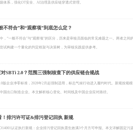
级体系，强化OT安全、AI治理及供应链穿透式管理。
般不符合”和“观察项”到底怎么定？
中，“一般不符合”与“观察项”的区分，历来是审核员面临的常见难题之一。两者之
尝试构建一个量化的判定框架与决策树，为审核实践提供参考。
对SBTi 2.0？范围三强制核查下的供应链合规战
i发布2.0版企业净零标准，2028年2月起强制适用，标志气候行动进入履约时代。新规
中国出口制造企业。本文解析核心变化、时间线及中国企业应对路径。
1先看！排污许可证&排污登记回执 新规
，ISO14001认证执行新规：企业排污登记回执需生效满3个月方可申报。本文详解固