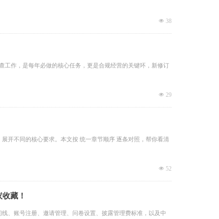
넶
38
自查工作，是每年必做的核心任务，更是合规经营的关键环，新修订
넶
29
运行）展开不同的核心要求。本文按 统一章节顺序 逐条对照，帮你看清
넶
52
议收藏！
季的时间线、账号注册、邀请管理、问卷设置、披露管理费标准，以及中