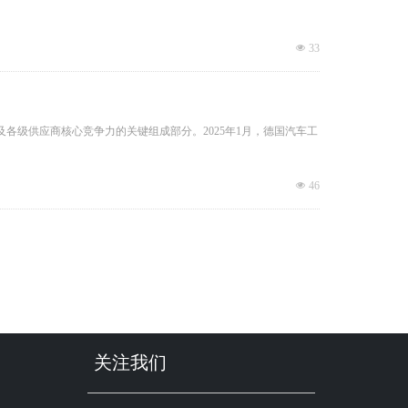
넶
33
各级供应商核心竞争力的关键组成部分。2025年1月，德国汽车工
넶
46
关注我们