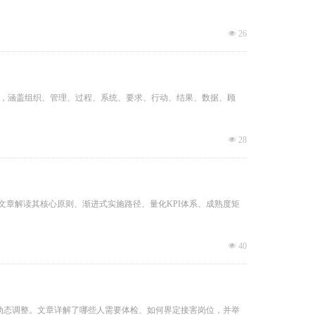
넶
26
量管理相关术语，涵盖组织、管理、过程、系统、要求、行动、结果、数据、顾
넶
28
指南。文章解读其核心原则、渐进式实施路径、量化KPI体系、成熟度矩
넶
40
动态调整。文章详解了哪些人需要体检、如何界定接害岗位，并举