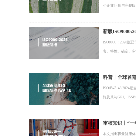
小企业问卷与完整版
新版ISO900
ISO9000：202
客、特性、确定、审核
科普丨全球首部ES
ISO/IWA 48
阵及其与GRI、IS
审核知识丨“一
本文指出职业健康体